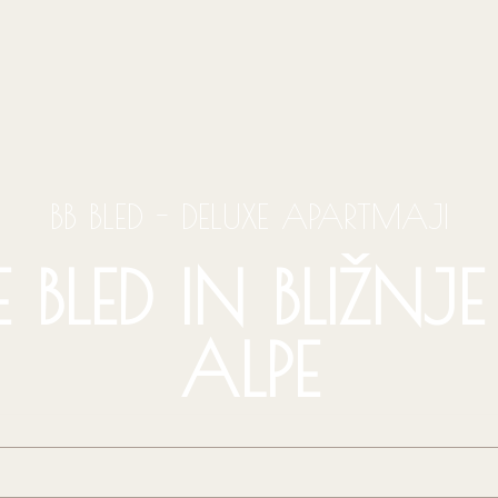
BB BLED - DELUXE APARTMAJI
 BLED IN BLIŽNJE
ALPE