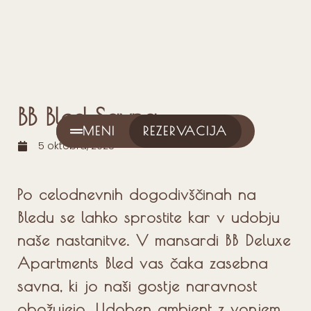
BB Bled Savna
MENI
REZERVACIJA
5 oktobra, 2025
Po celodnevnih dogodivščinah na
Bledu se lahko sprostite kar v udobju
naše nastanitve. V mansardi BB Deluxe
Apartments Bled vas čaka zasebna
savna, ki jo naši gostje naravnost
obožujejo. Udoben ambient z vonjem