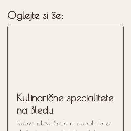
Oglejte si še:
Kulinarične specialitete
na Bledu
Noben obisk Bleda ni popoln brez